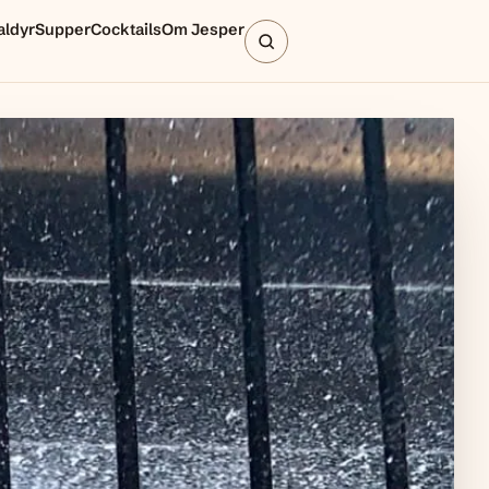
aldyr
Supper
Cocktails
Om Jesper