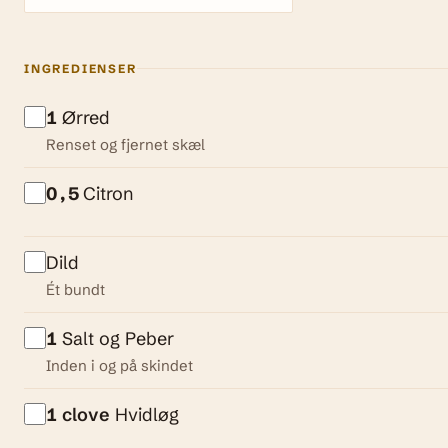
INGREDIENSER
1
Ørred
Renset og fjernet skæl
0,5
Citron
Dild
Ét bundt
1
Salt og Peber
Inden i og på skindet
1
clove
Hvidløg